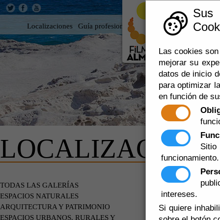
Sus
Cooki
Localizaciones
Guía profesional
Rodar en Almería
360
Las cookies son 
mejorar su expe
datos de inicio d
para optimizar la
en función de su
Obli
funci
Func
LOCALIZACIONE
Siti
funcionamiento.
Pers
publ
EDIFICIOS
TODAS LAS GALERÍAS
intereses.
ESPACIOS NATURALES
ARQUITECTURA Y PATRIMONIO
Si quiere inhabi
ESPACIOS URBANOS, RURALES Y
sobre el botón c