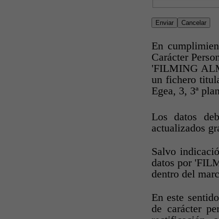
Enviar
Cancelar
En cumplimien
Carácter Person
'FILMING ALMER
un fichero titu
Egea, 3, 3ª pla
Los datos deb
actualizados gr
Salvo indicaci
datos por 'FIL
dentro del marc
En este sentid
de carácter pe