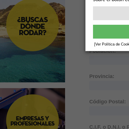
Dirección:
[Ver Política de Cook
Población:
Provincia:
Código Postal:
C.I.F. o D.N.I. o