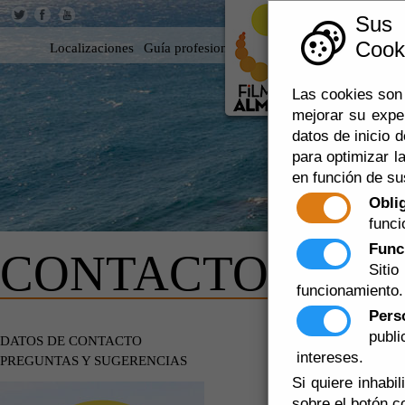
Sus
Cooki
Localizaciones
Guía profesional
Rodar en Almería
360
Las cookies son 
mejorar su expe
datos de inicio d
para optimizar la
en función de su
Obli
funci
Func
CONTACTO
Siti
funcionamiento.
Pers
publ
FORMULAR
DATOS DE CONTACTO
intereses.
PREGUNTAS Y SUGERENCIAS
Si quiere inhabi
Nombre y apellid
sobre el botón c