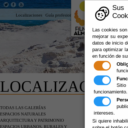
Sus
Cooki
Localizaciones
Guía profesional
Rodar en Almería
360
Las cookies son 
mejorar su expe
datos de inicio d
para optimizar la
en función de su
Obli
funci
Func
LOCALIZACIONE
Siti
funcionamiento.
Pers
publ
EDIFICIOS
TODAS LAS GALERÍAS
intereses.
ESPACIOS NATURALES
ARQUITECTURA Y PATRIMONIO
Si quiere inhabi
ESPACIOS URBANOS, RURALES Y
sobre el botón c