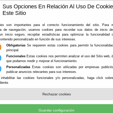
Sus Opciones En Relación Al Uso De Cooki
Este Sitio
ía
360
Almería
Rodado en Almería
Noticias
Con
es son importantes para el correcto funcionamiento del sitio. Para 
ia de navegación, usamos cookies para recordar sus datos de inicio d
 un inicio seguro, recopilar estadísticas para optimizar la funcionalidad d
contenido personalizado en función de sus intereses.
Obligatorias
Se requieren estas cookies para permitir la funcionalidad
principal.
Funcionales
Estas cookies nos permiten analizar el uso del Sitio web,
que podamos medir y mejorar el funcionamiento.
Personalizadas
Estas cookies son utilizadas por empresas publicita
NES
publicar anuncios relevantes para sus intereses.
 inhabilitar las cookies funcionales y/o personalizadas, haga click sobr
iente.
ALEZAS - PATRIMONIO
Rechazar cookies
Guardar configuración