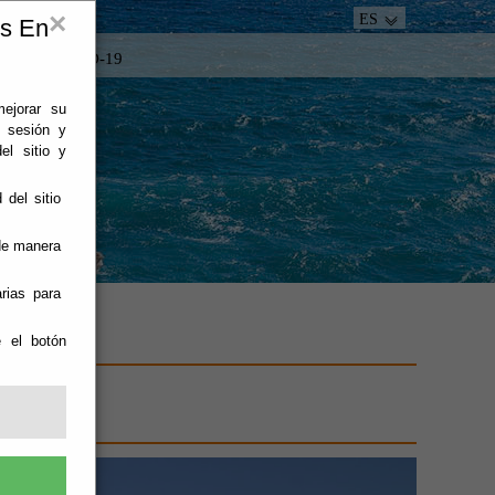
×
ES
es En
tacto
COVID-19
mejorar su
e sesión y
el sitio y
 del sitio
 de manera
rias para
e el botón