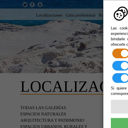
Localizaciones
Guía profesional
Rodar en Almer
Las cooki
experienc
brindarle
ofrecerle 
LOCALIZACIO
Si quiere
correspond
FORT
TODAS LAS GALERÍAS
ESPACIOS NATURALES
ARQUITECTURA Y PATRIMONIO
ESPACIOS URBANOS, RURALES Y