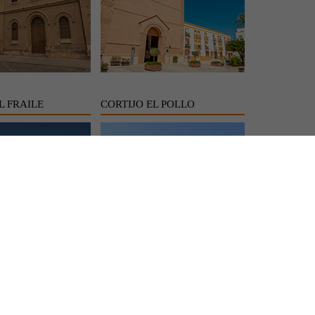
L FRAILE
CORTIJO EL POLLO
AMBROSIO Y LETREROS