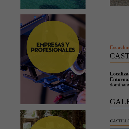
Escucha
CAST
Localiza
Entorno
dominand
GAL
CASTILL