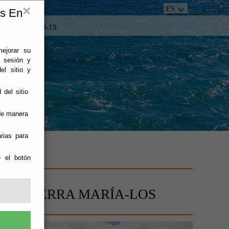
×
ES
es En
tacto
COVID-19
mejorar su
e sesión y
el sitio y
 del sitio
 de manera
rias para
e el botón
RAL SIERRA MARÍA-LOS