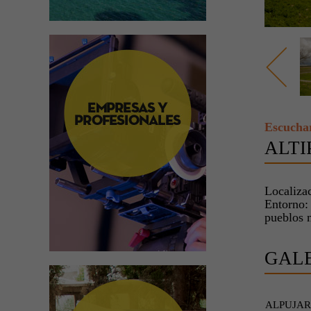
Escucha
ALTI
Localiza
Entorno:
pueblos 
GAL
ALPUJAR