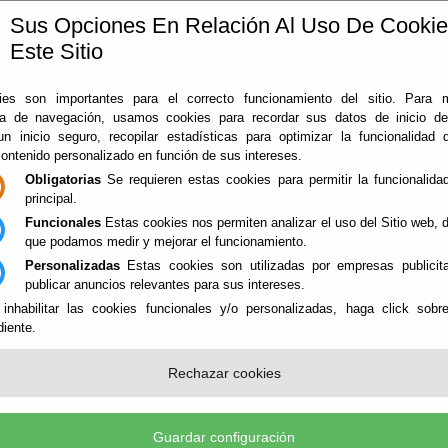
Sus Opciones En Relación Al Uso De Cooki
Este Sitio
ía
360
Almería
Rodado en Almería
Noticias
Con
es son importantes para el correcto funcionamiento del sitio. Para 
ia de navegación, usamos cookies para recordar sus datos de inicio d
 un inicio seguro, recopilar estadísticas para optimizar la funcionalidad d
contenido personalizado en función de sus intereses.
Obligatorias
Se requieren estas cookies para permitir la funcionalidad
principal.
Funcionales
Estas cookies nos permiten analizar el uso del Sitio web,
que podamos medir y mejorar el funcionamiento.
Personalizadas
Estas cookies son utilizadas por empresas publicita
NES
publicar anuncios relevantes para sus intereses.
 inhabilitar las cookies funcionales y/o personalizadas, haga click sobr
iente.
CIOS NATURALES - PARQUE NATU
Rechazar cookies
EZ
Guardar configuración