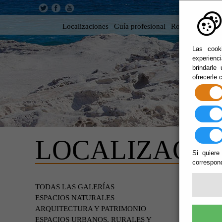
Localizaciones
Guía profesional
Rodar en Almer
Las cooki
experienc
brindarle
ofrecerle 
LOCALIZACIO
Si quiere
correspond
ESPA
TODAS LAS GALERÍAS
VÉL
ESPACIOS NATURALES
ARQUITECTURA Y PATRIMONIO
ESPACIOS URBANOS, RURALES Y