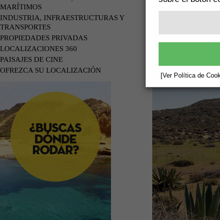
MARÍTIMOS
INDUSTRIA, INFRAESTRUCTURAS Y
TRANSPORTES
PROPIEDADES PRIVADAS
LOCALIZACIONES 360
PAISAJES DE CINE
OFREZCA SU LOCALIZACIÓN
[Ver Política de Cook