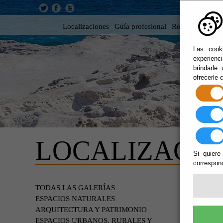
Localizaciones
Guía profesional
Rodar en Almer
Las cooki
experienc
brindarle
ofrecerle 
LOCALIZACIO
Si quiere
correspond
DESI
TODAS LAS GALERÍAS
ESPACIOS NATURALES
ARQUITECTURA Y PATRIMONIO
ESPACIOS URBANOS, RURALES Y