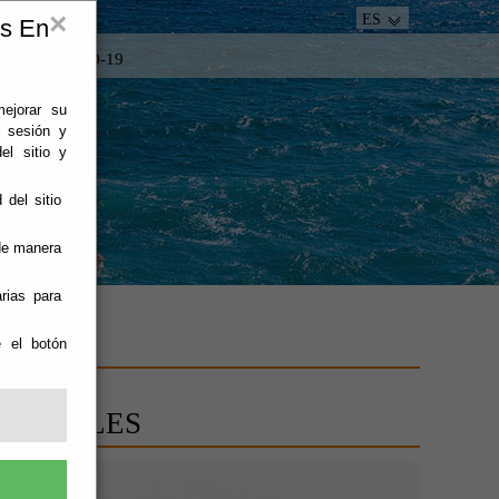
×
ES
es En
tacto
COVID-19
mejorar su
e sesión y
el sitio y
 del sitio
 de manera
rias para
e el botón
NATURALES