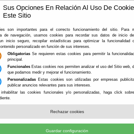
Sus Opciones En Relación Al Uso De Cooki
Este Sitio
ía
360
Almería
Rodado en Almería
Noticias
Con
es son importantes para el correcto funcionamiento del sitio. Para 
ia de navegación, usamos cookies para recordar sus datos de inicio d
 un inicio seguro, recopilar estadísticas para optimizar la funcionalidad d
contenido personalizado en función de sus intereses.
Obligatorias
Se requieren estas cookies para permitir la funcionalidad
principal.
Funcionales
Estas cookies nos permiten analizar el uso del Sitio web,
que podamos medir y mejorar el funcionamiento.
Personalizadas
Estas cookies son utilizadas por empresas publicita
NES
publicar anuncios relevantes para sus intereses.
 inhabilitar las cookies funcionales y/o personalizadas, haga click sobr
iente.
ERTO DE TABERNAS - ESPACIOS 
Rechazar cookies
Guardar configuración