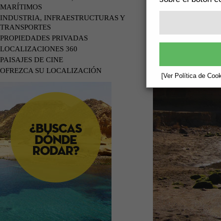
MARÍTIMOS
INDUSTRIA, INFRAESTRUCTURAS Y
TRANSPORTES
PROPIEDADES PRIVADAS
LOCALIZACIONES 360
PAISAJES DE CINE
OFREZCA SU LOCALIZACIÓN
[Ver Política de Cook