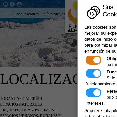
Sus
Cooki
Localizaciones
Guía profesional
Rodar en Almería
360
Las cookies son 
mejorar su expe
datos de inicio d
para optimizar la
en función de su
Obli
funci
Func
LOCALIZACIONE
Siti
funcionamiento.
Pers
publ
ESPACIOS
TODAS LAS GALERÍAS
intereses.
ESPACIOS NATURALES
ARQUITECTURA Y PATRIMONIO
Si quiere inhabi
ESPACIOS URBANOS, RURALES Y
sobre el botón c