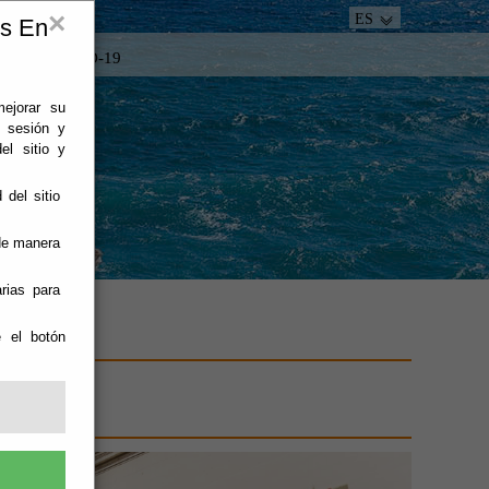
×
ES
es En
tacto
COVID-19
mejorar su
e sesión y
el sitio y
 del sitio
 de manera
rias para
e el botón