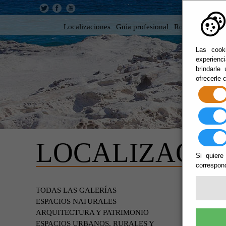
Localizaciones
Guía profesional
Rodar en Almer
Las cooki
experienc
brindarle
ofrecerle 
LOCALIZACIO
Si quiere
correspond
EDIF
TODAS LAS GALERÍAS
ESPACIOS NATURALES
ARQUITECTURA Y PATRIMONIO
ESPACIOS URBANOS, RURALES Y