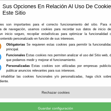
Sus Opciones En Relación Al Uso De Cooki
Este Sitio
ía
360
Almería
Rodado en Almería
Noticias
Con
es son importantes para el correcto funcionamiento del sitio. Para 
ia de navegación, usamos cookies para recordar sus datos de inicio d
 un inicio seguro, recopilar estadísticas para optimizar la funcionalidad d
contenido personalizado en función de sus intereses.
Obligatorias
Se requieren estas cookies para permitir la funcionalidad
principal.
Funcionales
Estas cookies nos permiten analizar el uso del Sitio web,
que podamos medir y mejorar el funcionamiento.
Personalizadas
Estas cookies son utilizadas por empresas publicita
NES
publicar anuncios relevantes para sus intereses.
 inhabilitar las cookies funcionales y/o personalizadas, haga click sobr
iente.
ICIOS SINGULARES - PATRIMONIO
Rechazar cookies
Guardar configuración