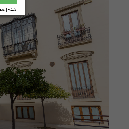
es | v.1.3