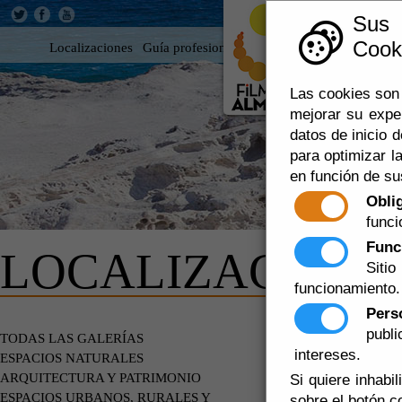
Sus
Cooki
Localizaciones
Guía profesional
Rodar en Almería
360
Las cookies son 
mejorar su expe
datos de inicio d
para optimizar la
en función de su
Obli
funci
Func
LOCALIZACIONE
Siti
funcionamiento.
Pers
publ
ENTORNOS
TODAS LAS GALERÍAS
intereses.
ESPACIOS NATURALES
ARQUITECTURA Y PATRIMONIO
Si quiere inhabi
ESPACIOS URBANOS, RURALES Y
sobre el botón c