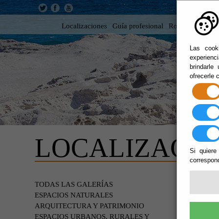
Localizaciones
Guía profesional
Rodar en Almer
Las cooki
experienc
brindarle
ofrecerle 
LOCALIZACIO
Si quiere
correspond
ENT
TODAS LAS GALERÍAS
ESPACIOS NATURALES
ARQUITECTURA Y PATRIMONIO
ESPACIOS URBANOS, RURALES Y