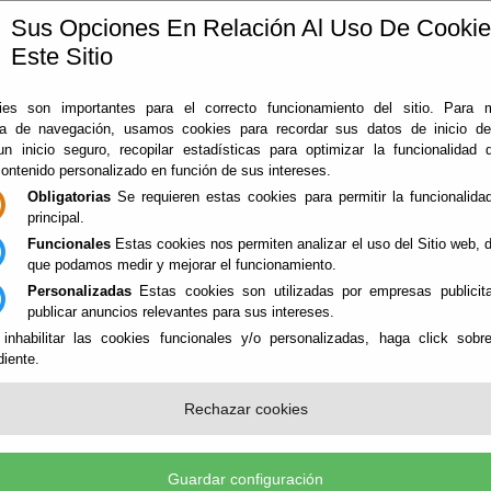
Sus Opciones En Relación Al Uso De Cooki
Este Sitio
ía
360
Almería
Rodado en Almería
Noticias
Con
es son importantes para el correcto funcionamiento del sitio. Para 
ia de navegación, usamos cookies para recordar sus datos de inicio d
 un inicio seguro, recopilar estadísticas para optimizar la funcionalidad d
contenido personalizado en función de sus intereses.
Obligatorias
Se requieren estas cookies para permitir la funcionalidad
principal.
Funcionales
Estas cookies nos permiten analizar el uso del Sitio web,
que podamos medir y mejorar el funcionamiento.
Personalizadas
Estas cookies son utilizadas por empresas publicita
NES
publicar anuncios relevantes para sus intereses.
 inhabilitar las cookies funcionales y/o personalizadas, haga click sobr
iente.
ORNOS - ENTORNOS URBANOS
Rechazar cookies
Guardar configuración