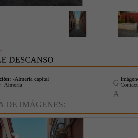
r
LE DESCANSO
ción:
-Almeria capital
Imágene
G
:
Almeria
Contac
A
A DE IMÁGENES: