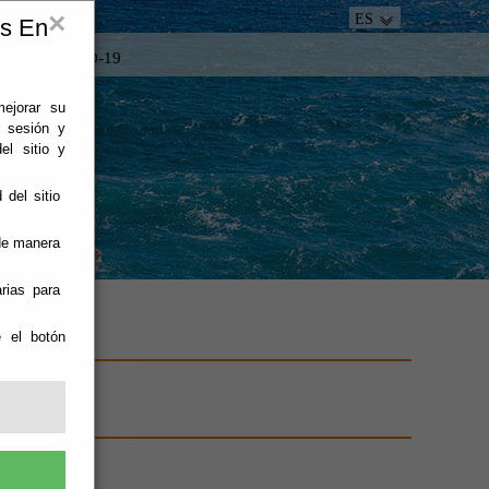
×
ES
es En
tacto
COVID-19
mejorar su
e sesión y
el sitio y
 del sitio
 de manera
rias para
e el botón