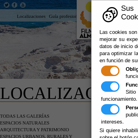
Sus
Cooki
Localizaciones
Guía profesional
Rodar en Almería
360
Las cookies son 
mejorar su expe
datos de inicio d
para optimizar la
en función de su
Obli
funci
Func
LOCALIZACIONE
Siti
funcionamiento.
Pers
publ
ESPACIOS
TODAS LAS GALERÍAS
PLAYAS -
intereses.
ESPACIOS NATURALES
ARQUITECTURA Y PATRIMONIO
Si quiere inhabi
ESPACIOS URBANOS, RURALES Y
sobre el botón c