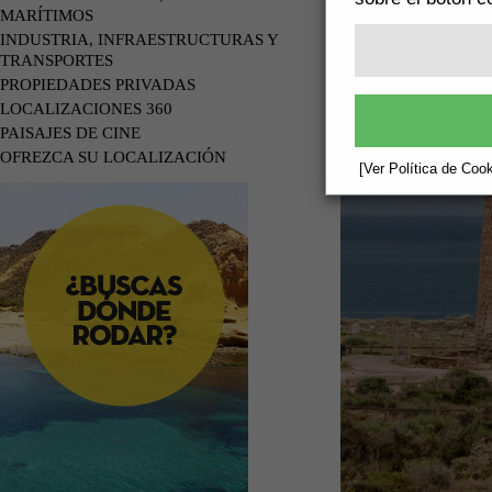
MARÍTIMOS
INDUSTRIA, INFRAESTRUCTURAS Y
TRANSPORTES
PROPIEDADES PRIVADAS
LOCALIZACIONES 360
PAISAJES DE CINE
OFREZCA SU LOCALIZACIÓN
[Ver Política de Cook