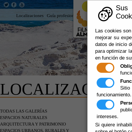
Sus
Cooki
Localizaciones
Guía profesional
Rodar en Almería
360
Las cookies son 
mejorar su expe
datos de inicio d
para optimizar la
en función de su
Obli
funci
Func
LOCALIZACIONE
Siti
funcionamiento.
Pers
publ
ESPACIOS
TODAS LAS GALERÍAS
PLAYAS.O
intereses.
ESPACIOS NATURALES
ARQUITECTURA Y PATRIMONIO
Si quiere inhabi
ESPACIOS URBANOS, RURALES Y
sobre el botón c