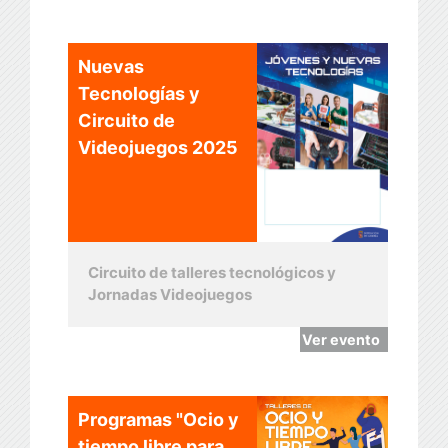
Nuevas
Tecnologías y
Circuito de
Videojuegos 2025
Circuito de talleres tecnológicos y
Jornadas Videojuegos
Ver evento
Programas "Ocio y
tiempo libre para