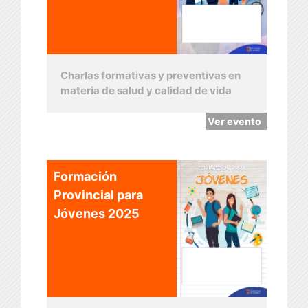
Charlas formativas y preventivas en
materia de salud y calidad de vida
Ver evento
Formación
Provincial para
Jóvenes 2025