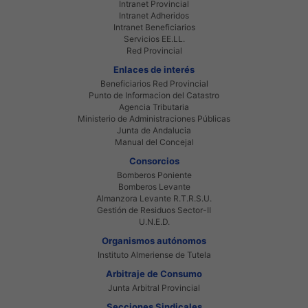
Intranet Provincial
Intranet Adheridos
Intranet Beneficiarios
Servicios EE.LL.
Red Provincial
Enlaces de interés
Beneficiarios Red Provincial
Punto de Informacion del Catastro
Agencia Tributaria
Ministerio de Administraciones Públicas
Junta de Andalucia
Manual del Concejal
Consorcios
Bomberos Poniente
Bomberos Levante
Almanzora Levante R.T.R.S.U.
Gestión de Residuos Sector-II
U.N.E.D.
Organismos autónomos
Instituto Almeriense de Tutela
Arbitraje de Consumo
Junta Arbitral Provincial
Secciones Sindicales