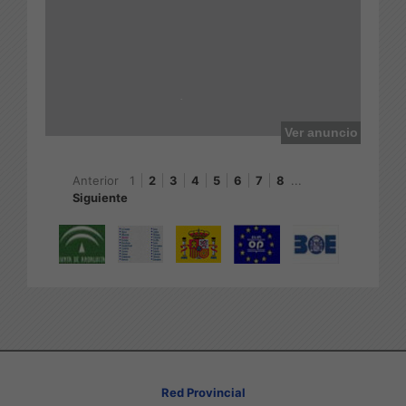
Ayuntamiento de Canjáyar
Ver anuncio
Anterior
1
2
3
4
5
6
7
8
...
Siguiente
Red Provincial