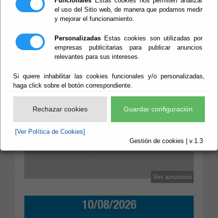
Funcionales
Estas cookies nos permiten analizar
Últimos Anuncios
el uso del Sitio web, de manera que podamos medir
y mejorar el funcionamiento.
Personalizadas
Estas cookies son utilizadas por
empresas publicitarias para publicar anuncios
09/01/2026
relevantes para sus intereses.
Si quiere inhabilitar las cookies funcionales y/o personalizadas,
haga click sobre el botón correspondiente.
BANDO INFORMATIVO CONTRATACIÓN DE
PERSONAL LABORAL TEMPORAL CON CARGO AL
PROGRAMA PLAN ACTIVA-T JOVEN
Rechazar cookies
Guardar configuración
[Ver Política de Cookies]
Gestión de cookies | v.1.3
Ayuntamiento de Gádor
Ver anuncio
10/08/2026