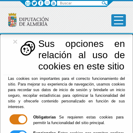
Buscar
×
Diputación
Sus opciones en
relación al uso de
Menú Diputación
cookies en este sitio
Inicio
-
Diputación
- Tablón de anuncios
Las cookies son importantes para el correcto funcionamiento del
sitio. Para mejorar su experiencia de navegación, usamos cookies
Tablón de
para recordar sus datos de inicio de sesión y brindarle un inicio
seguro, recopilar estadísticas para optimizar la funcionalidad del
Anuncios Red
sitio y ofrecerle contenido personalizado en función de sus
intereses.
Provincial
Obligatorias
Se requieren estas cookies para
permitir la funcionalidad del sitio principal.