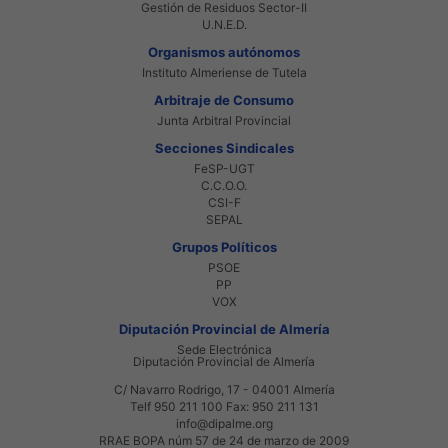
Gestión de Residuos Sector-II
U.N.E.D.
Organismos autónomos
Instituto Almeriense de Tutela
Arbitraje de Consumo
Junta Arbitral Provincial
Secciones Sindicales
FeSP-UGT
C.C.O.O.
CSI-F
SEPAL
Grupos Políticos
PSOE
PP
VOX
Diputación Provincial de Almería
Sede Electrónica
Diputación Provincial de Almería
C/ Navarro Rodrigo, 17 - 04001 Almería
Telf 950 211 100 Fax: 950 211 131
info@dipalme.org
RRAE BOPA núm 57 de 24 de marzo de 2009