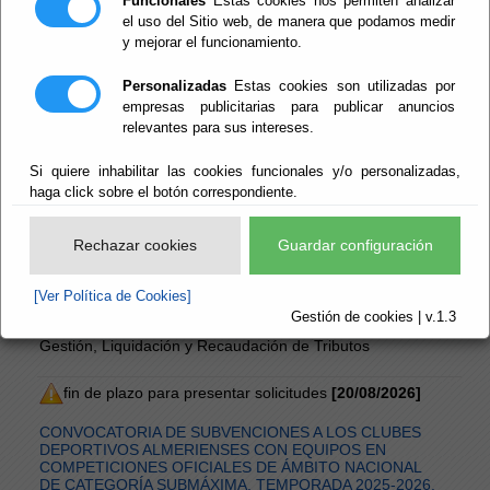
Funcionales
Estas cookies nos permiten analizar
el uso del Sitio web, de manera que podamos medir
CONVOCATORIA Y ORDEN DEL DÍA DE LA SESIÓN
y mejorar el funcionamiento.
ORDINARIA DE LA JUNTA DE GOBIERNO DE LA
EXCMA. DIPUTACIÓN PROVINCIAL DE ALMERÍA, A
Personalizadas
Estas cookies son utilizadas por
CELEBRAR EL 10/08/2026
empresas publicitarias para publicar anuncios
Diputación Provincial de Almería - Presidencia, Hacienda,
Turismo y Empleo - Secretaría
relevantes para sus intereses.
Junta de Gobierno - Convocatoria de Sesión - Ordinaria
Si quiere inhabilitar las cookies funcionales y/o personalizadas,
haga click sobre el botón correspondiente.
REGLAMENTO GENERAL DE LOS SERVICIOS DE
INSPECCIÓN, GESTIÓN, LIQUIDACIÓN Y
RECAUDACIÓN DE TRIBUTOS DE LA DIPUTACIÓN
Rechazar cookies
Guardar configuración
PROVINCIAL DE ALMERÍA
Diputación Provincial de Almería - Digitalización y
Transparencia - Transparencia
[Ver Política de Cookies]
Gestión de cookies | v.1.3
Normas - Reglamentos - Reglamento de Inspección,
Gestión, Liquidación y Recaudación de Tributos
fin de plazo para presentar solicitudes
[20/08/2026]
CONVOCATORIA DE SUBVENCIONES A LOS CLUBES
DEPORTIVOS ALMERIENSES CON EQUIPOS EN
COMPETICIONES OFICIALES DE ÁMBITO NACIONAL
DE CATEGORÍA SUBMÁXIMA. TEMPORADA 2025-2026.