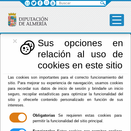
Buscar
×
Diputación
Sus opciones en
relación al uso de
Menú Diputación
cookies en este sitio
Inicio
-
Diputación
- Tablón de Anuncios
Las cookies son importantes para el correcto funcionamiento del
sitio. Para mejorar su experiencia de navegación, usamos cookies
Buscar
para recordar sus datos de inicio de sesión y brindarle un inicio
seguro, recopilar estadísticas para optimizar la funcionalidad del
sitio y ofrecerle contenido personalizado en función de sus
ACTA SESIÓN ORDINARIA DEL PLENO DE LA EXCMA.
intereses.
DIPUTACIÓN PROVINCIAL DE ALMERÍA, CELEBRADA
EL DÍA 24/07/2024 (ACTA NUM. 07/2026)
Diputación Provincial de Almería - Presidencia, Hacienda,
Obligatorias
Se requieren estas cookies para
Turismo y Empleo - Secretaría
permitir la funcionalidad del sitio principal.
Pleno - Borrador de Sesión - Ordinaria