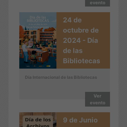
evento
24 de
octubre de
2024 - Día
de las
Bibliotecas
Día Internacional de las Bibliotecas
Ver
evento
9 de Junio