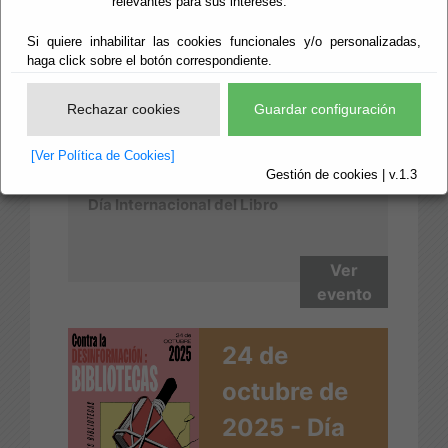
23 de Abril
relevantes para sus intereses.
de 2026 -
Si quiere inhabilitar las cookies funcionales y/o personalizadas,
haga click sobre el botón correspondiente.
Día del Libro
Rechazar cookies
Guardar configuración
[Ver Política de Cookies]
Gestión de cookies | v.1.3
Día Internacional del Libro
Ver
evento
24 de
octubre de
2025 - Día