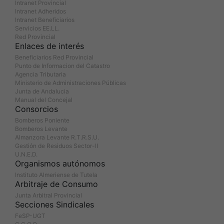
Intranet Provincial
Intranet Adheridos
Intranet Beneficiarios
Servicios EE.LL.
Red Provincial
Enlaces de interés
Beneficiarios Red Provincial
Punto de Informacion del Catastro
Agencia Tributaria
Ministerio de Administraciones Públicas
Junta de Andalucia
Manual del Concejal
Consorcios
Bomberos Poniente
Bomberos Levante
Almanzora Levante R.T.R.S.U.
Gestión de Residuos Sector-II
U.N.E.D.
Organismos autónomos
Instituto Almeriense de Tutela
Arbitraje de Consumo
Junta Arbitral Provincial
Secciones Sindicales
FeSP-UGT