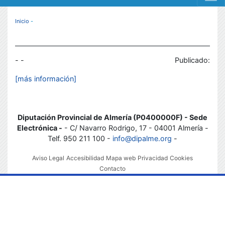
MENÚ RESPONSIVE
Inicio
-
- -
Publicado:
[más información]
Diputación Provincial de Almería (P0400000F) - Sede
Electrónica -
- C/ Navarro Rodrigo, 17 - 04001 Almería -
Telf. 950 211 100 -
info@dipalme.org
-
Aviso Legal
Accesibilidad
Mapa web
Privacidad
Cookies
Contacto