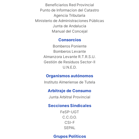
Beneficiarios Red Provincial
Punto de Informacion del Catastro
Agencia Tributaria
Ministerio de Administraciones Públicas
Junta de Andalucia
Manual del Concejal
Consorcios
Bomberos Poniente
Bomberos Levante
Almanzora Levante R.T.R.S.U.
Gestión de Residuos Sector-II
U.N.E.D.
Organismos autónomos
Instituto Almeriense de Tutela
Arbitraje de Consumo
Junta Arbitral Provincial
Secciones Sindicales
FeSP-UGT
C.C.O.O.
CSI-F
SEPAL
Grupos Políticos