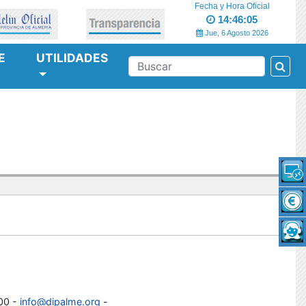
Fecha y Hora Oficial
14:46:05
Jue, 6 Agosto 2026
E
UTILIDADES
Bus
BUSCAR
100 -
info@dipalme.org
-