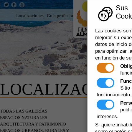
Sus
Cooki
Localizaciones
Guía profesional
Rodar en Almería
360
Las cookies son 
mejorar su expe
datos de inicio d
para optimizar la
en función de su
Obli
funci
Func
LOCALIZACIONE
Siti
funcionamiento.
Pers
publ
CUEVAS A
TODAS LAS GALERÍAS
intereses.
ESPACIOS NATURALES
ARQUITECTURA Y PATRIMONIO
Si quiere inhabi
EDIFICIOS
ESPACIOS URBANOS, RURALES Y
sobre el botón c