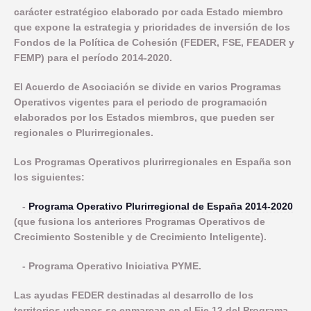
COMUNICACIÓN
carácter estratégico elaborado por cada Estado miembro
OBJETIVO TEMATICO 2
NORMATIVA
que expone la estrategia y prioridades de inversión de los
INDICADORES PRODUCTIVIDAD
INDICADORES DE COMUNICACION
OBJETIVO TEMATICO 4
DOCUMENTACIÓN
Fondos de la Política de Cohesión (FEDER, FSE, FEADER y
COMPROMISO ANTIFRAUDE
INDICADORES RESULTADO
FEMP) para el período 2014-2020.
LINEA 2: INFRAESTRUCTURA Y FOMENTO DE LA MOVILIDAD 
NOTICIAS
OBJETIVO TEMATICO 6
CONVOCATORIAS
DECLARACIÓN INSTITUCIONAL ANTIFRAUDE
El Acuerdo de Asociación se divide en varios Programas
LINEA 3: ACCIONES PARA MEJORAR LA EFICIENCIA ENERGE
LINEA 4: REHABILITACION Y PUESTA EN VALOR DEL PATRIM
BUENAS PRÁCTICAS
OBJETIVO TEMATICO 9
Operativos vigentes para el periodo de programación
CÓDIGO DE CONDUCTA
elaborados por los Estados miembros, que pueden ser
LINEA 5: REGENERACION DE AREAS DEGRADADAS, ZONAS 
CONTACTO
OBJETIVO TEMATICO 99
regionales o Plurirregionales.
COMISIÓN AUTOEVALUACIÓN DEL RIESGO
LINEA 7: GESTION EDUSI
Aviso Legal
Accesibilidad
Mapa web
Privacidad
Cookies
Contacto
Los Programas Operativos plurirregionales en España son
CANAL DE DENUNCIAS
los siguientes:
LINEA 8: COMUNICACION EDUSI
-
Programa Operativo Plurirregional de España 2014-2020
(que fusiona los anteriores Programas Operativos de
Crecimiento Sostenible y de Crecimiento Inteligente).
- Programa Operativo Iniciativa PYME.
Las ayudas FEDER destinadas al desarrollo de los
territorios urbanos se enmarcan en el Eje 12 del Programa