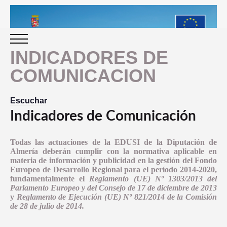
INDICADORES DE
COMUNICACION
INICIO
Escuchar
PERIODO 2014-2020
Indicadores de Comunicación
PROGRAMACIÓN
Todas las actuaciones de la EDUSI de la Diputación de
Almería deberán cumplir con la normativa aplicable en
materia de información y publicidad en la gestión del Fondo
Europeo de Desarrollo Regional para el período 2014-2020,
GESTIÓN Y SEGUIMIENTO
fundamentalmente el
Reglamento (UE) Nº 1303/2013 del
Parlamento Europeo y del Consejo de 17 de diciembre de
2013
PRESENTACION
y
Reglamento de Ejecución (UE) Nº 821/2014 de la Comisión
EVALUACIÓN
de 28 de julio de 2014.
PLAN IMPLEMENTACIÓN
OBJETIVOS