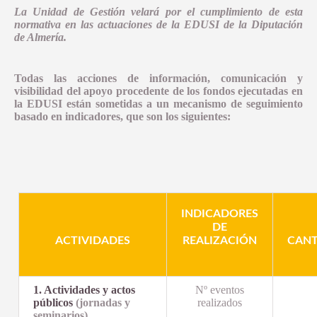
COMUNICACIÓN
La Unidad de Gestión velará por el cumplimiento de esta
OBJETIVO TEMATICO 2
NORMATIVA
normativa en las actuaciones de la EDUSI de la Diputación
INDICADORES PRODUCTIVIDAD
de Almería.
LINEA 1: MODERNIZAR LA ADMINISTRACION ELECTRONICA Y 
INDICADORES DE COMUNICACION
OBJETIVO TEMATICO 4
DOCUMENTACIÓN
COMPROMISO ANTIFRAUDE
INDICADORES RESULTADO
NOTICIAS
OBJETIVO TEMATICO 6
CONVOCATORIAS
Todas las acciones de información, comunicación y
DECLARACIÓN INSTITUCIONAL ANTIFRAUDE
visibilidad del apoyo procedente de los fondos ejecutadas en
BUENAS PRÁCTICAS
OBJETIVO TEMATICO 9
la EDUSI están sometidas a un mecanismo de seguimiento
CÓDIGO DE CONDUCTA
basado en indicadores, que son los siguientes:
CONTACTO
OBJETIVO TEMATICO 99
COMISIÓN AUTOEVALUACIÓN DEL RIESGO
LINEA 7: GESTION EDUSI
Aviso Legal
Accesibilidad
Mapa web
Privacidad
Cookies
Contacto
CANAL DE DENUNCIAS
LINEA 8: COMUNICACION EDUSI
INDICADORES
DE
ACTIVIDADES
REALIZACIÓN
CAN
1. Actividades y actos
Nº eventos
públicos
(jornadas y
realizados
seminarios)