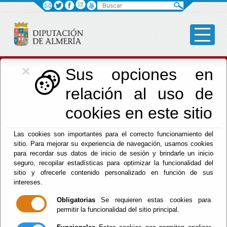
Buscar
×
Cultura, Cine e
Sus opciones en
relación al uso de
Identidad Almeriense
cookies en este sitio
Las cookies son importantes para el correcto funcionamiento del
Menú Cultura
sitio. Para mejorar su experiencia de navegación, usamos cookies
para recordar sus datos de inicio de sesión y brindarle un inicio
Inicio
-
Cultura y Cine
- FICAL 2023 - CICLO
seguro, recopilar estadísticas para optimizar la funcionalidad del
'ALMERÍA, TIERRA DE RODAJES'
sitio y ofrecerle contenido personalizado en función de sus
intereses.
FICAL 2023 -
Obligatorias
Se requieren estas cookies para
permitir la funcionalidad del sitio principal.
CICLO 'ALMERÍA,