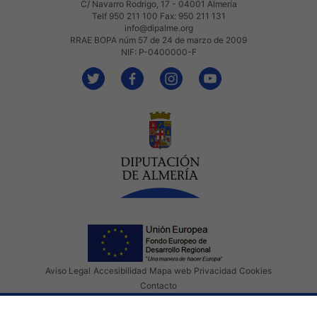
C/ Navarro Rodrigo, 17 - 04001 Almería
Telf 950 211 100 Fax: 950 211 131
info@dipalme.org
RRAE BOPA núm 57 de 24 de marzo de 2009
NIF: P-0400000-F
Aviso Legal
Accesibilidad
Mapa web
Privacidad
Cookies
Contacto