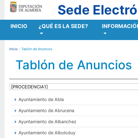
Sede Electró
INICIO
¿QUÉ ES LA SEDE?
INFORMACIÓN
MENÚ RESPONSIVE
Inicio
- Tablón de Anuncios
Tablón de Anuncios
Ayuntamiento de Abla
Ayuntamiento de Abrucena
Ayuntamiento de Albanchez
Ayuntamiento de Alboloduy