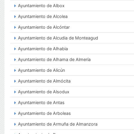
Ayuntamiento de Albox
Ayuntamiento de Alcolea
Ayuntamiento de Alcóntar
Ayuntamiento de Alcudia de Monteagud
Ayuntamiento de Alhabia
Ayuntamiento de Alhama de Almería
Ayuntamiento de Alicún
Ayuntamiento de Almócita
Ayuntamiento de Alsodux
Ayuntamiento de Antas
Ayuntamiento de Arboleas
Ayuntamiento de Armuña de Almanzora