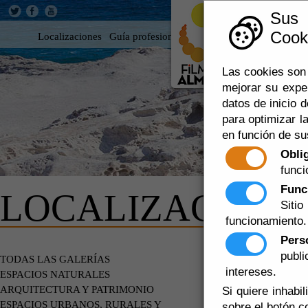
Sus
Cooki
Localizaciones
Guía profesional
Rodar en Almería
360
Las cookies son 
mejorar su expe
datos de inicio d
para optimizar la
en función de su
Obli
funci
Func
LOCALIZACIONE
Siti
funcionamiento.
Pers
publ
DE PARTI
TODAS LAS GALERÍAS
intereses.
ESPACIOS NATURALES
ARQUITECTURA Y PATRIMONIO
Si quiere inhabi
ESPACIOS URBANOS, RURALES Y
sobre el botón c