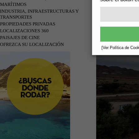
MARÍTIMOS
INDUSTRIA, INFRAESTRUCTURAS Y
TRANSPORTES
PROPIEDADES PRIVADAS
LOCALIZACIONES 360
PAISAJES DE CINE
OFREZCA SU LOCALIZACIÓN
[Ver Política de Cook