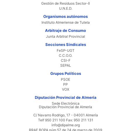
Gestión de Residuos Sector-II
U.N.E.D.
Organismos autónomos
Instituto Almeriense de Tutela
Arbitraje de Consumo
Junta Arbitral Provincial
Secciones Sindicales
FeSP-UGT
C.C.O.O.
CSI-F
SEPAL
Grupos Políticos
PSOE
PP
VOX
Diputación Provincial de Almería
Sede Electrónica
Diputación Provincial de Almería
C/ Navarro Rodrigo, 17 - 04001 Almería
Telf 950 211 100 Fax: 950 211 131
info@dipalme.org
RRAE BOPA núm 57 de 24 de marzo de 2009