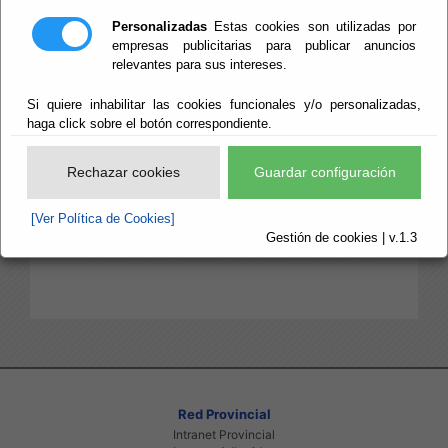
Inventario de Carreteras Provinciales
Incidencias de Carreteras Provinciales
Personalizadas
Estas cookies son utilizadas por
empresas publicitarias para publicar anuncios
Reglamentacion
relevantes para sus intereses.
Ley 25/1988, de 29 de julio, de Carreteras.
Ordenanza Fiscal reguladora tasa por uso de
Si quiere inhabilitar las cookies funcionales y/o personalizadas,
haga click sobre el botón correspondiente.
Dominio publico de Carreteras Provinciales
Formularios e Impresos
Rechazar cookies
Guardar configuración
Solicitud de obras que afectan a zonas de
Carreteras Provinciales
[Ver Política de Cookies]
Solicitud devolucion de fiances de obras que
Gestión de cookies | v.1.3
afectan a zonas de Carreteras Provinciales
Red Provincial
Intranet Provincial