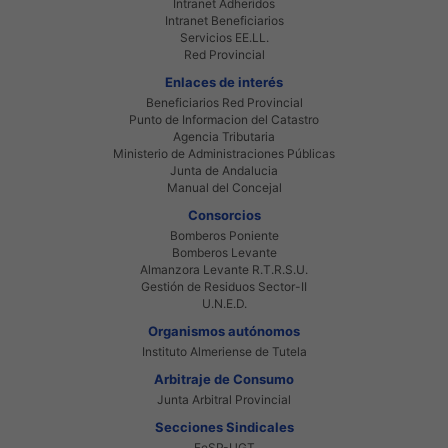
Intranet Adheridos
Intranet Beneficiarios
Servicios EE.LL.
Red Provincial
Enlaces de interés
Beneficiarios Red Provincial
Punto de Informacion del Catastro
Agencia Tributaria
Ministerio de Administraciones Públicas
Junta de Andalucia
Manual del Concejal
Consorcios
Bomberos Poniente
Bomberos Levante
Almanzora Levante R.T.R.S.U.
Gestión de Residuos Sector-II
U.N.E.D.
Organismos autónomos
Instituto Almeriense de Tutela
Arbitraje de Consumo
Junta Arbitral Provincial
Secciones Sindicales
FeSP-UGT