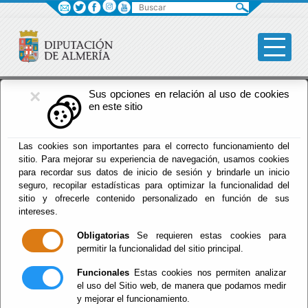
Buscar
×
Fomento
Sus opciones en relación al uso de cookies
en este sitio
Menú Fomento
Las cookies son importantes para el correcto funcionamiento del
sitio. Para mejorar su experiencia de navegación, usamos cookies
Inicio
-
Fomento
- Vias Provinciales
para recordar sus datos de inicio de sesión y brindarle un inicio
seguro, recopilar estadísticas para optimizar la funcionalidad del
Vias Provinciales
sitio y ofrecerle contenido personalizado en función de sus
intereses.
Obligatorias
Se requieren estas cookies para
permitir la funcionalidad del sitio principal.
Documentacion / Informacion de Carreteras
Funcionales
Estas cookies nos permiten analizar
Provinciales
el uso del Sitio web, de manera que podamos medir
Mapa Provincial 1:200000
y mejorar el funcionamiento.