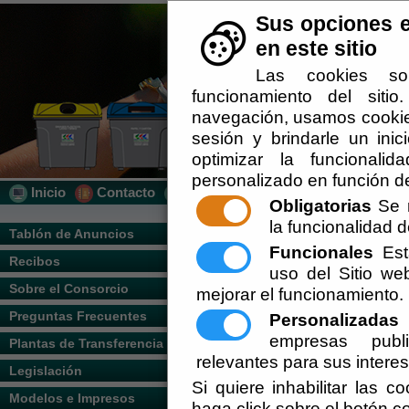
Sus opciones e
en este sitio
Las cookies so
funcionamiento del siti
navegación, usamos cookies
sesión y brindarle un inic
optimizar la funcionalid
personalizado en función de
Inicio
Contacto
Localización
Quién Somos
Obligatorias
Se r
la funcionalidad de
Usted se encuentra aquí:
Inicio
/
/
Recogid
Tablón de Anuncios
Funcionales
Esta
Recibos
Escuchar
uso del Sitio w
Sobre el Consorcio
mejorar el funcionamiento.
Descripción del Servicio.
Preguntas Frecuentes
Personalizadas
E
empresas publi
Plantas de Transferencia
relevantes para sus intere
Legislación
Si quiere inhabilitar las c
Modelos e Impresos
haga click sobre el botón c