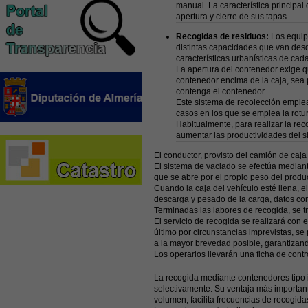
manual. La característica principa
apertura y cierre de sus tapas.
Recogidas de residuos:
Los equip
distintas capacidades que van desd
características urbanísticas de cad
La apertura del contenedor exige q
contenedor encima de la caja, sea p
contenga el contenedor.
Este sistema de recolección emplea
casos en los que se emplea la rotura
Habitualmente, para realizar la re
aumentar las productividades del s
El conductor, provisto del camión de caja
El sistema de vaciado se efectúa mediante
que se abre por el propio peso del produ
Cuando la caja del vehículo esté llena, e
descarga y pesado de la carga, datos con 
Terminadas las labores de recogida, se tr
El servicio de recogida se realizará con
último por circunstancias imprevistas, s
a la mayor brevedad posible, garantizand
Los operarios llevarán una ficha de contro
La recogida mediante contenedores tipo i
selectivamente. Su ventaja más important
volumen, facilita frecuencias de recogi