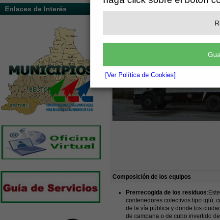
Enlaces de Interés
R
Gua
[Ver Política de Cookies]
Composición de los equipos
Prerrecogida de los residuos
:Est
contenedores colectivos tipo iglú,
de la vía pública y donde los ciud
de campana o de cubo invertido de 