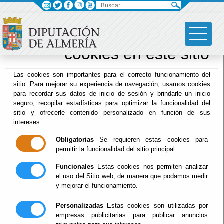
Buscar
×
Sus opciones en
relación al uso de
cookies en este sitio
Archivo Biblioteca
Las cookies son importantes para el correcto funcionamiento del
sitio. Para mejorar su experiencia de navegación, usamos cookies
para recordar sus datos de inicio de sesión y brindarle un inicio
seguro, recopilar estadísticas para optimizar la funcionalidad del
Menú Archivo Biblioteca
sitio y ofrecerle contenido personalizado en función de sus
intereses.
Inicio
-
Archivo Biblioteca
- Directorio
Obligatorias
Se requieren estas cookies para
Directorio
permitir la funcionalidad del sitio principal.
Funcionales
Estas cookies nos permiten analizar
el uso del Sitio web, de manera que podamos medir
y mejorar el funcionamiento.
Directora:
Mónica Cruz Salmerón
950 211 174 / 950 211 446
Personalizadas
Estas cookies son utilizadas por
empresas publicitarias para publicar anuncios
mcruzsal@dipalme.org