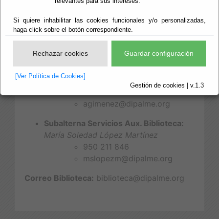
relevantes para sus intereses.
Bibliotecaria - Documentalista:
Ana
Si quiere inhabilitar las cookies funcionales y/o personalizadas,
González Sánchez
haga click sobre el botón correspondiente.
950 211 173
agonzasa@dipalme.org
Rechazar cookies
Guardar configuración
Técnico Auxiliar Admvo. Biblioteca:
[Ver Política de Cookies]
Antonio Giménez Pérez
Gestión de cookies | v.1.3
950 211 209
agimenez@dipalme.org
Subalterna Servicios Aux. Biblioteca:
María Soledad López Martínez
950 211 846
mslopezm@dipalme.org
Correo Biblioteca:
biblioteca@dipalme.org