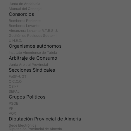
Junta de Andalucia
Manual del Concejal
Consorcios
Bomberos Poniente
Bomberos Levante
Almanzora Levante R.T.R.S.U.
Gestión de Residuos Sector-II
U.N.E.D.
Organismos autónomos
Instituto Almeriense de Tutela
Arbitraje de Consumo
Junta Arbitral Provincial
Secciones Sindicales
FeSP-UGT
C.C.O.O.
CSI-F
SEPAL
Grupos Políticos
PSOE
PP
VOX
Diputación Provincial de Almería
Sede Electrónica
Diputación Provincial de Almería