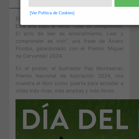
[Ver Política de Cookies]
El día 23 de abril se celebra el Día del Libro.
Este año bajo el lema: “Leer es comprender.
El acto de leer es entendimiento. Leer y
comprender es vivir”, una frase de Álvaro
Pombo, galardonado con el Premio ‘Miguel
de Cervantes’ 2024.
En el poster, el ilustrador Pep Montserrat,
Premio Nacional de Ilustración 2024, nos
muestra el libro como puerta para acceder a
vidas más ricas, más amplias y más libres.