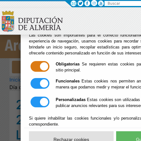
Buscar
×
Sus opciones en
uso de cookies en
Las cookies son importantes para el correcto funcionamie
experiencia de navegación, usamos cookies para recordar 
Archivo Biblioteca
brindarle un inicio seguro, recopilar estadísticas para optim
ofrecerle contenido personalizado en función de sus intereses
Obligatorias
Se requieren estas cookies para
Menú Archivo Biblioteca
sitio principal.
Inicio
-
Archivo Biblioteca
- 23 de Abril de 2025 -
Funcionales
Estas cookies nos permiten ana
Día del Libro
manera que podamos medir y mejorar el funci
23 de Abril de
Personalizadas
Estas cookies son utilizadas 
publicar anuncios relevantes para sus interese
2025 - Día del
Si quiere inhabilitar las cookies funcionales y/o personali
correspondiente.
Libro
Rechazar cookies
Gu