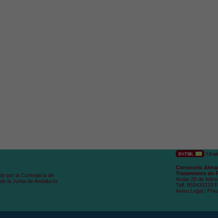
Consocrio Alman
Tratamiento de 
do por la Consejaría de
Avda/ 28 de febre
de la Junta de Andalucía
Telf. 950430229 
Aviso Legal
|
Priv