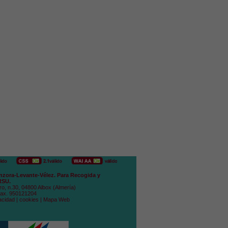
zora-Levante-Vélez. Para Recogida y
RSU.
ro, n.30, 04800 Albox (Almería)
Fax. 950121204
acidad
|
cookies
|
Mapa Web