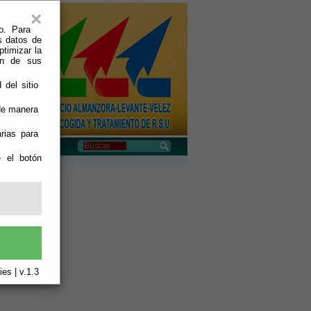
×
o. Para
s datos de
ptimizar la
ión de sus
 del sitio
 de manera
rias para
e el botón
es | v.1.3