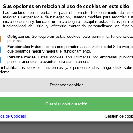
Sus opciones en relación al uso de cookies en este sitio
Las cookies son importantes para el correcto funcionamiento del siti
mejorar su experiencia de navegación, usamos cookies para recordar su
inicio de sesión y brindarle un inicio seguro, recopilar estadísticas para o
funcionalidad del sitio y ofrecerle contenido personalizado en func
Obligatorias
Se requieren estas cookies para permitir la funcionalidad
principal.
Funcionales
Estas cookies nos permiten analizar el uso del Sitio web,
que podamos medir y mejorar el funcionamiento.
Personalizadas
Estas cookies son utilizadas por empresas publicita
publicar anuncios relevantes para sus intereses.
ión
Quién Somos
 inhabilitar las cookies funcionales y/o personalizadas, haga click sobr
iente.
e encuentra aquí:
Inicio
/
/
nto con referencia
mapa_web
no existe.
Rechazar cookies
Guardar configuración
tica de Cookies]
Gestión de cooki