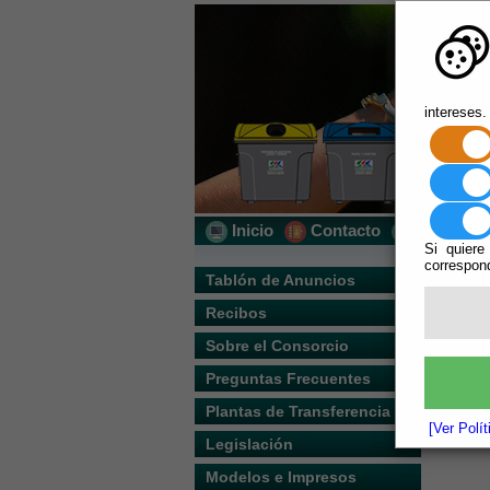
intereses.
Inicio
Contacto
Localizac
Si quiere
correspond
Usted s
Tablón de Anuncios
Recibos
El docume
Sobre el Consorcio
Preguntas Frecuentes
Plantas de Transferencia
[Ver Polí
Legislación
Modelos e Impresos