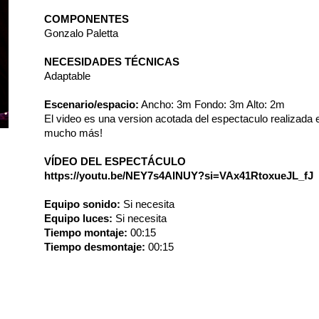
COMPONENTES
Gonzalo Paletta
NECESIDADES TÉCNICAS
Adaptable
Escenario/espacio:
Ancho: 3m Fondo: 3m Alto: 2m
El video es una version acotada del espectaculo realizada e
mucho más!
VÍDEO DEL ESPECTÁCULO
https://youtu.be/NEY7s4AlNUY?si=VAx41RtoxueJL_fJ
Equipo sonido:
Si necesita
Equipo luces:
Si necesita
Tiempo montaje:
00:15
Tiempo desmontaje:
00:15