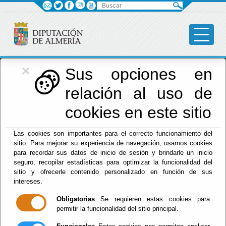
Buscar
×
Diputación
Sus opciones en
relación al uso de
Menú Diputación
cookies en este sitio
Inicio
-
Diputación
- CUENTA GENERAL 2023
Las cookies son importantes para el correcto funcionamiento del
sitio. Para mejorar su experiencia de navegación, usamos cookies
CUENTA
para recordar sus datos de inicio de sesión y brindarle un inicio
seguro, recopilar estadísticas para optimizar la funcionalidad del
GENERAL 2023
sitio y ofrecerle contenido personalizado en función de sus
intereses.
Obligatorias
Se requieren estas cookies para
Publicado:
05/11/2025
permitir la funcionalidad del sitio principal.
Diputación Provincial de Almería