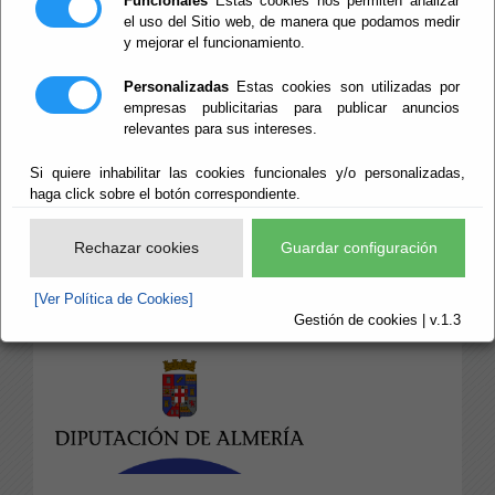
Funcionales
Estas cookies nos permiten analizar
el uso del Sitio web, de manera que podamos medir
Área de Economía
y mejorar el funcionamiento.
Personalizadas
Estas cookies son utilizadas por
Economía
empresas publicitarias para publicar anuncios
relevantes para sus intereses.
Economía y Hacienda - Presupuesto - Cuenta
General
Si quiere inhabilitar las cookies funcionales y/o personalizadas,
haga click sobre el botón correspondiente.
Rechazar cookies
Guardar configuración
b
B
[Ver Política de Cookies]
b
Gestión de cookies | v.1.3