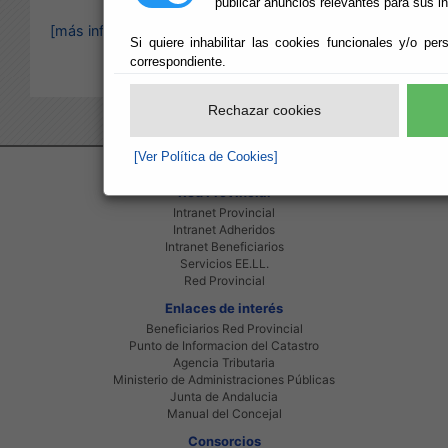
publicar anuncios relevantes para sus i
[más información]
Si quiere inhabilitar las cookies funcionales y/o per
correspondiente.
Rechazar cookies
[Ver Política de Cookies]
Red Provincial
Intranet Provincial
Intranet Adheridos
Intranet Beneficiarios
Servicios EE.LL.
Red Provincial
Enlaces de interés
Beneficiarios Red Provincial
Punto de Informacion del Catastro
Agencia Tributaria
Ministerio de Administraciones Públicas
Junta de Andalucia
Manual del Concejal
Consorcios