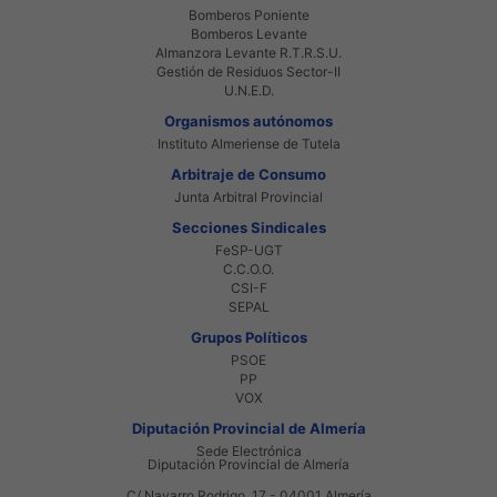
Bomberos Poniente
Bomberos Levante
Almanzora Levante R.T.R.S.U.
Gestión de Residuos Sector-II
U.N.E.D.
Organismos autónomos
Instituto Almeriense de Tutela
Arbitraje de Consumo
Junta Arbitral Provincial
Secciones Sindicales
FeSP-UGT
C.C.O.O.
CSI-F
SEPAL
Grupos Políticos
PSOE
PP
VOX
Diputación Provincial de Almería
Sede Electrónica
Diputación Provincial de Almería
C/ Navarro Rodrigo, 17 - 04001 Almería