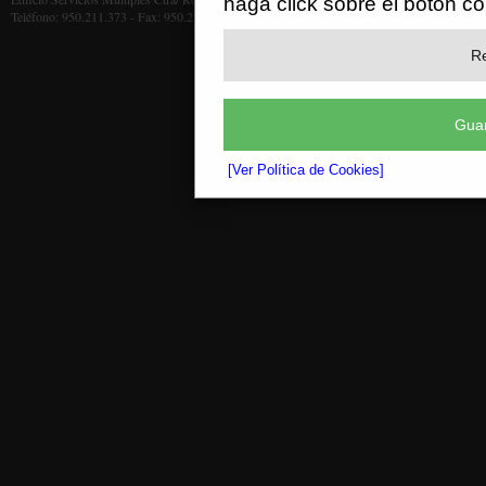
haga click sobre el botón c
Teléfono: 950.211.373 - Fax: 950.211.372
Re
Guar
[Ver Política de Cookies]