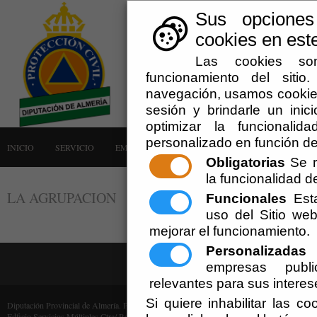
Sus opciones
cookies en este
Las cookies son
funcionamiento del siti
navegación, usamos cookies
sesión y brindarle un inici
optimizar la funcionalid
personalizado en función de
INICIO
SERVICIO
EMERGENCIAS
LA AGRUPACIÓN
AVISOS
Obligatorias
Se r
la funcionalidad del
LA AGRUPACION
Funcionales
Esta
uso del Sitio w
mejorar el funcionamiento.
Personalizadas
E
empresas publi
relevantes para sus interes
Si quiere inhabilitar las c
Diputación Provincial de Almería. Protección Civil (Cif: P-0400000-F)
Edficio Servicios Múltiples Ctra/ Ronda, 216 - 04009 Almería