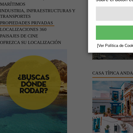
APARTAMENTO OH
MARÍTIMOS
INDUSTRIA, INFRAESTRUCTURAS Y
TRANSPORTES
PROPIEDADES PRIVADAS
LOCALIZACIONES 360
PAISAJES DE CINE
OFREZCA SU LOCALIZACIÓN
[Ver Política de Cook
CASA TÍPICA AND