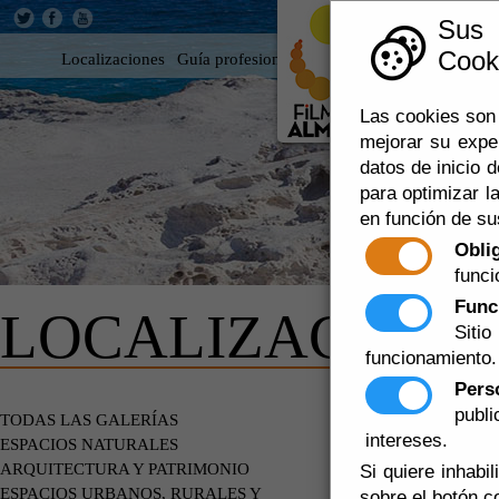
Sus
Cooki
Localizaciones
Guía profesional
Rodar en Almería
360
Las cookies son 
mejorar su expe
datos de inicio d
para optimizar la
en función de su
Obli
funci
Func
LOCALIZACIONE
Siti
funcionamiento.
Pers
publ
DE PARTI
TODAS LAS GALERÍAS
intereses.
ESPACIOS NATURALES
ARQUITECTURA Y PATRIMONIO
Si quiere inhabi
ESPACIOS URBANOS, RURALES Y
sobre el botón c