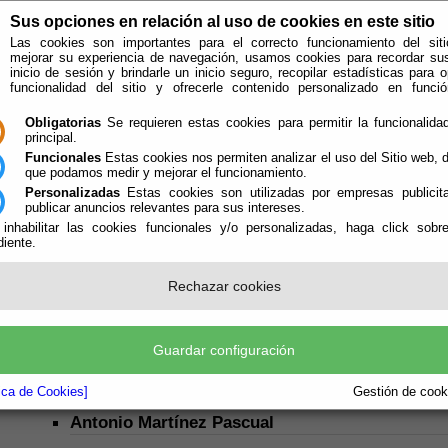
Sus opciones en relación al uso de cookies en este sitio
Las cookies son importantes para el correcto funcionamiento del siti
mejorar su experiencia de navegación, usamos cookies para recordar su
inicio de sesión y brindarle un inicio seguro, recopilar estadísticas para o
funcionalidad del sitio y ofrecerle contenido personalizado en func
Obligatorias
Se requieren estas cookies para permitir la funcionalidad
principal.
Funcionales
Estas cookies nos permiten analizar el uso del Sitio web,
que podamos medir y mejorar el funcionamiento.
Personalizadas
Estas cookies son utilizadas por empresas publicita
publicar anuncios relevantes para sus intereses.
ión
Quién Somos
 inhabilitar las cookies funcionales y/o personalizadas, haga click sobr
iente.
e encuentra aquí:
Inicio
/
/
Organigrama Consorcio Almanzora-Levante-Vélez
Rechazar cookies
OS DE GOBIERNO
UNTA GENERAL
(Supremo órgano de gobierno del Consorcio. Integrada por un re
Guardar configuración
cales con forman el Consorcio – 45 ayuntamientos y Diputación Provincial).
PRESIDENTE
tica de Cookies]
Gestión de cooki
Antonio Martínez Pascual