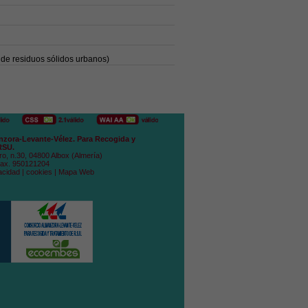
 de residuos sólidos urbanos)
zora-Levante-Vélez. Para Recogida y
RSU.
ro, n.30, 04800 Albox (Almería)
Fax. 950121204
acidad
|
cookies
|
Mapa Web