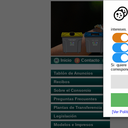
intereses.
Inicio
Contacto
Localizac
Si quiere
correspond
Usted s
Tablón de Anuncios
Recibos
Escuchar
ÓRGAN
Sobre el Consorcio
J
Preguntas Frecuentes
Lo
Plantas de Transferencia
[Ver Polí
Legislación
Modelos e Impresos