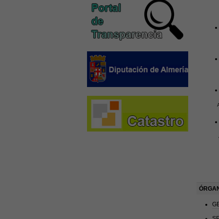
Juan J
José J
Jesús 
A
ÓRGAN
G
S