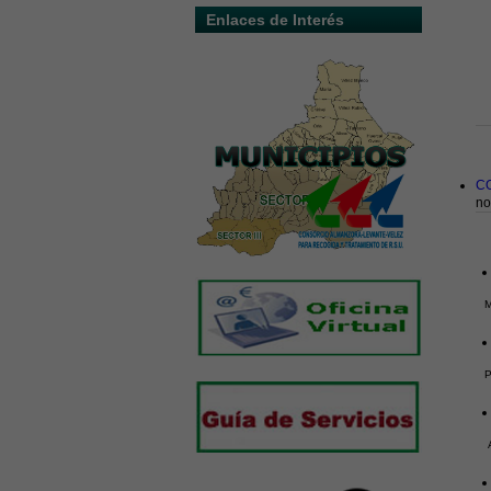
Enlaces de Interés
C
no
M
P
A