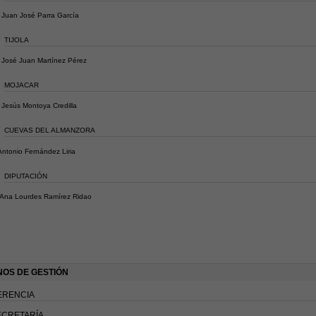
osé Parra García
TIJOLA
uan Martínez Pérez
MOJACAR
Montoya Credilla
CUEVAS DEL ALMANZORA
Antonio Fernández Liria
DIPUTACIÓN
na Lourdes Ramírez Ridao
OS DE GESTIÓN
ERENCIA
ECRETARÍA