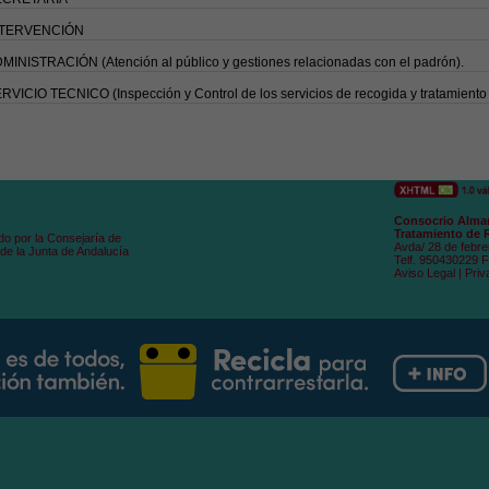
NTERVENCIÓN
MINISTRACIÓN (Atención al público y gestiones relacionadas con el padrón).
RVICIO TECNICO (Inspección y Control de los servicios de recogida y tratamiento
Consocrio Alman
Tratamiento de 
do por la Consejaría de
Avda/ 28 de febre
de la Junta de Andalucía
Telf. 950430229 
Aviso Legal
|
Priv