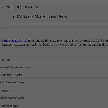
VICEPRESIDENTE/A
Maria del Mar Alfonso Pérez
ONSEJO EJECUTIVO
(Compuesto por siete miembros: El Presidente, que será el de
mbrados y cesados por la Junta General y un vocal que será el representante de la
ALBOX
aría del Mar Alfonso Pérez
HUERCAL OVERA
edro Carrasco Ortega
VERA
lfonso García Ramos
VELEZ RUBIO