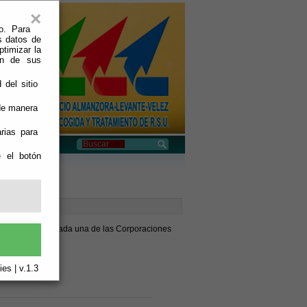
×
o. Para
s datos de
ptimizar la
ión de sus
 del sitio
 de manera
rias para
e el botón
presentante de cada una de las Corporaciones
es | v.1.3