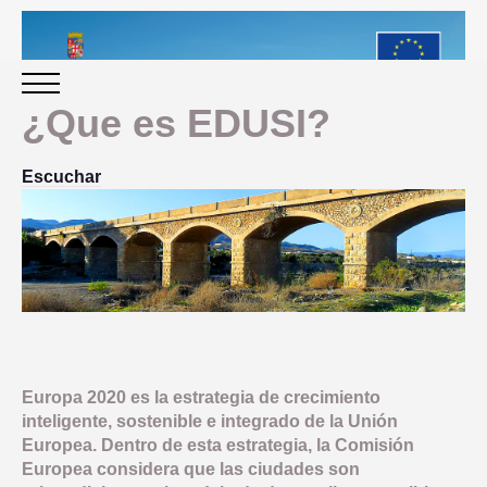
¿Que es EDUSI?
INICIO
Escuchar
PERIODO 2014-2020
PROGRAMACIÓN
GESTIÓN Y SEGUIMIENTO
Europa 2020 es la estrategia de crecimiento
PRESENTACION
inteligente, sostenible e integrado de la Unión
EVALUACIÓN
Europea. Dentro de esta estrategia, la Comisión
PLAN IMPLEMENTACIÓN
Europea considera que las ciudades son
OBJETIVOS