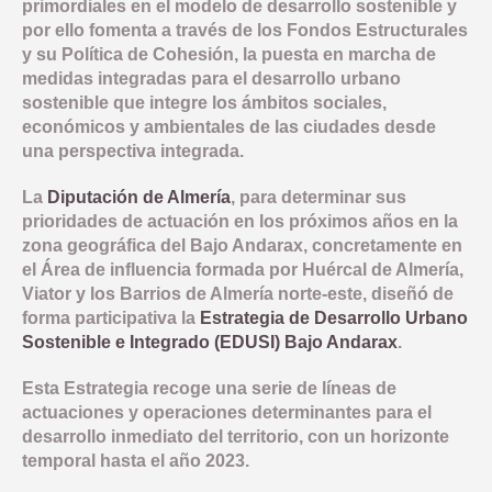
primordiales en el modelo de desarrollo sostenible y
COMUNICACIÓN
OBJETIVO TEMATICO 2
NORMATIVA
por ello fomenta a través de los Fondos Estructurales
INDICADORES PRODUCTIVIDAD
y su Política de Cohesión, la puesta en marcha de
LINEA 1: MODERNIZAR LA ADMINISTRACION ELECTRONICA Y 
INDICADORES DE COMUNICACION
OBJETIVO TEMATICO 4
DOCUMENTACIÓN
COMPROMISO ANTIFRAUDE
medidas integradas para el desarrollo urbano
INDICADORES RESULTADO
sostenible que integre los ámbitos sociales,
LINEA 2: INFRAESTRUCTURA Y FOMENTO DE LA MOVILIDAD 
NOTICIAS
OBJETIVO TEMATICO 6
CONVOCATORIAS
económicos y ambientales de las ciudades desde
DECLARACIÓN INSTITUCIONAL ANTIFRAUDE
una perspectiva integrada.
LINEA 3: ACCIONES PARA MEJORAR LA EFICIENCIA ENERGE
LINEA 4: REHABILITACION Y PUESTA EN VALOR DEL PATRIM
BUENAS PRÁCTICAS
OBJETIVO TEMATICO 9
CÓDIGO DE CONDUCTA
La
Diputación de Almería
, para determinar sus
LINEA 5: REGENERACION DE AREAS DEGRADADAS, ZONAS 
CONTACTO
OBJETIVO TEMATICO 99
prioridades de actuación en los próximos años en la
COMISIÓN AUTOEVALUACIÓN DEL RIESGO
LINEA 7: GESTION EDUSI
zona geográfica del Bajo Andarax, concretamente en
Aviso Legal
Accesibilidad
Mapa web
Privacidad
Cookies
Contacto
CANAL DE DENUNCIAS
el Área de influencia formada por Huércal de Almería,
LINEA 8: COMUNICACION EDUSI
Viator y los Barrios de Almería norte-este, diseñó de
forma participativa la
Estrategia de Desarrollo Urbano
Sostenible e Integrado (EDUSI) Bajo Andarax
.
Esta Estrategia recoge una serie de líneas de
actuaciones y operaciones determinantes para el
desarrollo inmediato del territorio, con un horizonte
temporal hasta el año 2023.