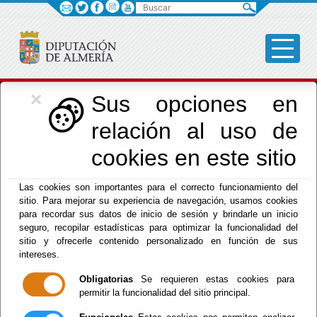
Buscar
×
Cultura, Cine e
Sus opciones en
relación al uso de
Identidad Almeriense
cookies en este sitio
Las cookies son importantes para el correcto funcionamiento del
Menú Cultura
sitio. Para mejorar su experiencia de navegación, usamos cookies
para recordar sus datos de inicio de sesión y brindarle un inicio
Inicio
-
Cultura y Cine
- Otros - DPC
seguro, recopilar estadísticas para optimizar la funcionalidad del
sitio y ofrecerle contenido personalizado en función de sus
intereses.
Obligatorias
Se requieren estas cookies para
permitir la funcionalidad del sitio principal.