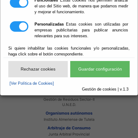
Funcionales
Estas cookies nos permiten analizar
Red Provincial
el uso del Sitio web, de manera que podamos medir
Intranet Provincial
y mejorar el funcionamiento.
Intranet Adheridos
Intranet Beneficiarios
Servicios EE.LL.
Personalizadas
Estas cookies son utilizadas por
Red Provincial
empresas publicitarias para publicar anuncios
relevantes para sus intereses.
Enlaces de interés
Beneficiarios Red Provincial
Punto de Informacion del Catastro
Si quiere inhabilitar las cookies funcionales y/o personalizadas,
Agencia Tributaria
haga click sobre el botón correspondiente.
Ministerio de Administraciones Públicas
Junta de Andalucia
Manual del Concejal
Rechazar cookies
Guardar configuración
Consorcios
[Ver Política de Cookies]
Bomberos Poniente
Bomberos Levante
Gestión de cookies | v.1.3
Almanzora Levante R.T.R.S.U.
Gestión de Residuos Sector-II
U.N.E.D.
Organismos autónomos
Instituto Almeriense de Tutela
Arbitraje de Consumo
Junta Arbitral Provincial