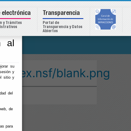
 electrónica
Transparencia
n y Trámites
Portal de
strativos
Transparencia y Datos
Abiertos
 al
o
jorar su
/index.nsf/blank.png
sesión y
l sitio y
idad del
web, de
ias para