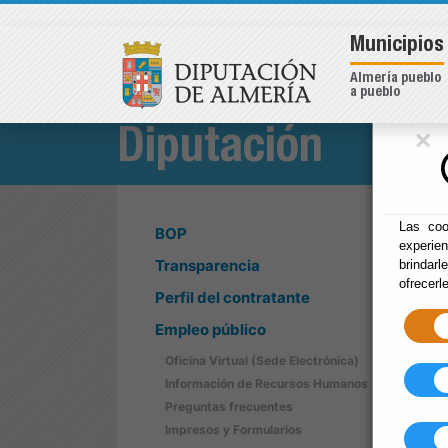
Municipios
Almería pueblo
a pueblo
×
Diputación
Las coo
BOP
experie
Transparencia
brindarl
ofrecerl
Perfil del contratante
Empleo público
Oficina Virtual (Sede Electrónica)
Información de Recursos Humanos
Preguntas frecuentes
Impresos y Formularios