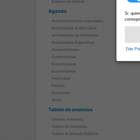
Enlaces de Interés
Agenda
Si quier
correspo
Acontecimientos especiales
Actividades al Aire Libre
Actividades de formación
Actividades Deportivas
[Ver Po
Competiciones
Conferencias
Espectáculos
Exposiciones
Festivales
Fiestas
Itinerarios
Otros
Tablón de anuncios
Últimos Anuncios
Tablón de Anuncios
Tablón Archivado Público