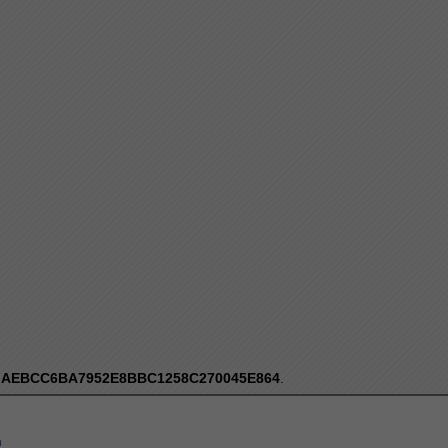
:
AEBCC6BA7952E8BBC1258C270045E864
.
a