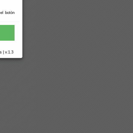
 el botón
 | v.1.3