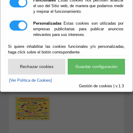
Funcionales
Estas cookies nos permiten analizar
el uso del Sitio web, de manera que podamos medir
y mejorar el funcionamiento.
PULSERAS A
Personalizadas
Estas cookies son utilizadas por
PARTIR DEL
empresas publicitarias para publicar anuncios
relevantes para sus intereses.
JUEVES 12 DE
Si quiere inhabilitar las cookies funcionales y/o personalizadas,
haga click sobre el botón correspondiente.
JUNIO.
Rechazar cookies
Guardar configuración
[Ver Política de Cookies]
Galería de imágenes:
Gestión de cookies | v.1.3