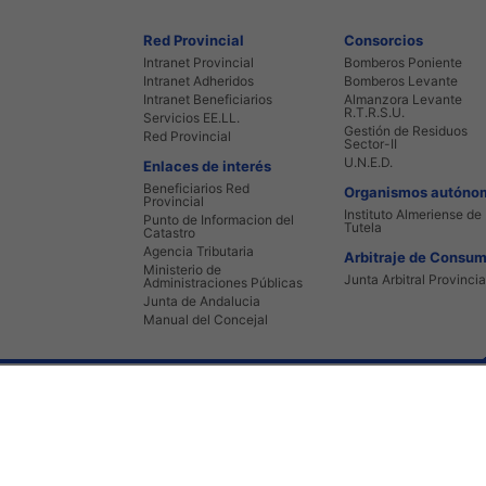
Red Provincial
Consorcios
Intranet Provincial
Bomberos Poniente
Intranet Adheridos
Bomberos Levante
Intranet Beneficiarios
Almanzora Levante
R.T.R.S.U.
Servicios EE.LL.
Gestión de Residuos
Red Provincial
Sector-II
U.N.E.D.
Enlaces de interés
Beneficiarios Red
Organismos autóno
Provincial
Instituto Almeriense de
Punto de Informacion del
Tutela
Catastro
Agencia Tributaria
Arbitraje de Consu
Ministerio de
Junta Arbitral Provincia
Administraciones Públicas
Junta de Andalucia
Manual del Concejal