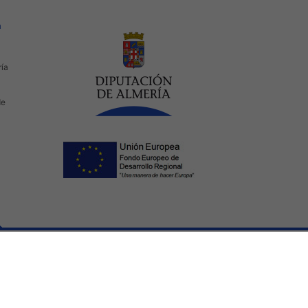
a
ría
de