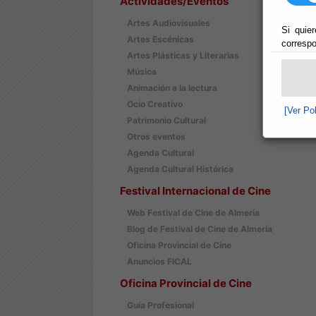
Actividades/Eventos
Artes Audiovisuales
Si quier
Artes Escénicas
correspo
Artes Plásticas y Literarias
Música
Animación a la lectura
Ocio Creativo
[Ver Po
Patrimonio Cultural
Otros eventos
Agenda Cultural
Agenda Cultural Histórica
Festival Internacional de Cine
Web Festival de Cine de Almería
Blog de Festival de Cine de Almería
Oficina Provincial de Cine
Anuncios FICAL
Oficina Provincial de Cine
Guía Profesional