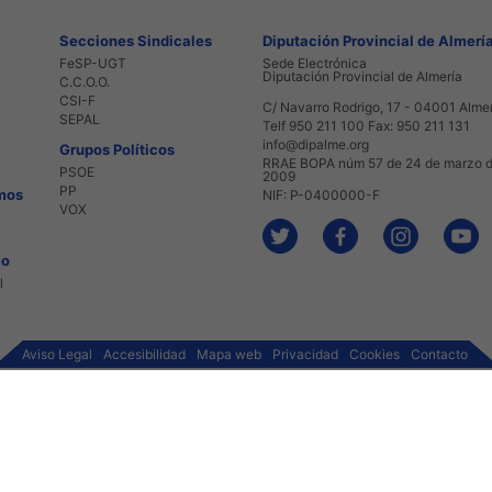
Secciones Sindicales
Diputación Provincial de Almerí
FeSP-UGT
Sede Electrónica
Diputación Provincial de Almería
C.C.O.O.
CSI-F
C/ Navarro Rodrigo, 17 - 04001 Alme
SEPAL
Telf 950 211 100 Fax: 950 211 131
info@dipalme.org
Grupos Políticos
RRAE BOPA núm 57 de 24 de marzo 
PSOE
2009
PP
mos
NIF: P-0400000-F
VOX
mo
l
Aviso Legal
Accesibilidad
Mapa web
Privacidad
Cookies
Contacto