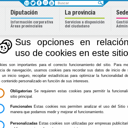
Buscar
Diputación
La provincia
Sede
Información corporativa
Servicios a disposición
Gestió
Áreas provinciales
del ciudadano
Admini
dentidad Almeriense
Sus opciones en relación
uso de cookies en este siti
Inicio
-
Cultura y Cine
- FICAL 2024 - Certamen Internaciona
kies son importantes para el correcto funcionamiento del sitio. Para me
FICAL 2024 - Certa
ncia de navegación, usamos cookies para recordar sus datos de inicio de 
e un inicio seguro, recopilar estadísticas para optimizar la funcionalidad de
Internacional de Co
e contenido personalizado en función de sus intereses.
Obligatorias
Se requieren estas cookies para permitir la funcional
'Almería en Corto'
sitio principal.
Funcionales
Estas cookies nos permiten analizar el uso del Sitio 
manera que podamos medir y mejorar el funcionamiento.
Escuchar
Personalizadas
Estas cookies son utilizadas por empresas publicitar