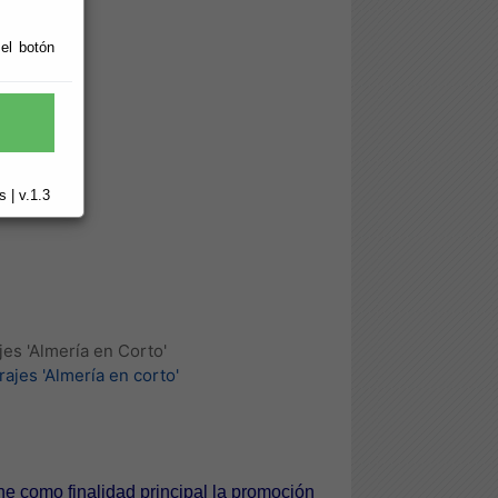
 el botón
 | v.1.3
es 'Almería en Corto'
ajes 'Almería en corto'
ene como finalidad principal la promoción